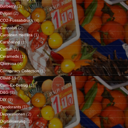
Burberry
(2)
Bvlgari
(2)
CO2-Fussabdruck
(4)
Cannabis
(2)
Carolinen Herrera
(1)
Carsharing
(1)
Catfish
(1)
Ceramedx
(1)
Cheirosa
(4)
Conspiracy Collection
(1)
Covid-19
(3)
Cum-Ex-Betrug
(1)
D&G
(2)
DIY
(9)
Deodorants
(1)
Depressionen
(2)
Digitalisierung
(1)