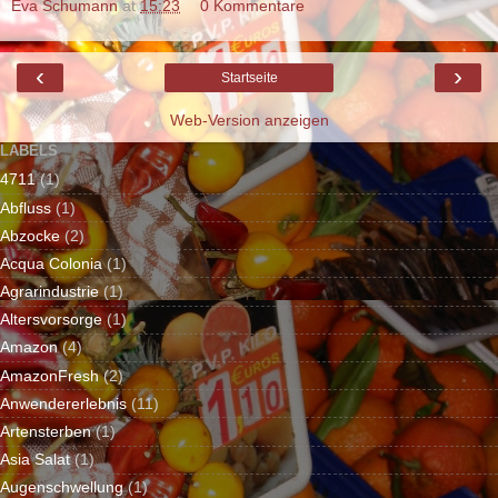
Eva Schumann
at
15:23
0 Kommentare
‹
›
Startseite
Web-Version anzeigen
LABELS
4711
(1)
Abfluss
(1)
Abzocke
(2)
Acqua Colonia
(1)
Agrarindustrie
(1)
Altersvorsorge
(1)
Amazon
(4)
AmazonFresh
(2)
Anwendererlebnis
(11)
Artensterben
(1)
Asia Salat
(1)
Augenschwellung
(1)