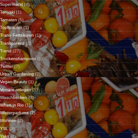
Supermarkt
(4)
Teriyaki
(1)
Tomaten
(5)
Topfkräuter
(1)
Trans-Fettsäuren
(1)
Transparenz
(3)
Trend
(27)
Trockenshampoos
(1)
Twitter
(7)
Urban Gardening
(2)
Vegan Beauty
(1)
Vorräte anlegen
(1)
Waschbecken
(3)
When in Rio
(1)
Winterparfums
(2)
Wohnen
(2)
YSL
(3)
Yaks
(2)