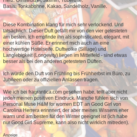
Herz: Orriswurzel, Jasmin, Tuberose.
Basis: Tonkabohne, Kakao, Sandelholz, Vanille.
Diese Kombination klang für mich sehr verlockend. Und
tatsächlich: Dieser Duft gefällt mir von den vier getesteten
am besten. Ich empfinde ihn als sophisticated, elegant, mit
einer kühlen Süße. Er erinnert mich auch an eine
hochwertige Hotelseife. Duftwolke (Sillage) und
Langlebigkeit (Longevity) liegen im Mittelfeld - sind etwas
besser als bei den anderen getesteten Düften.
Ich würde den Duft von Frühling bis Frühherbst im Büro, zu
Jubileen oder zu offiziellen Anlässen tragen.
Wie ich bei fragrantica.com gesehen habe, teilt aber nicht
jede/r meinen positiven Eindruck. Manche fühlen sich von
Personal Muse H&M for women EDT an Good Girl von
Carolina Herrera erinnnert, der aber meines Wissens eher
warm und am besten für den Winter geeignet ist (ich habe
nur Good Girl Supreme, kann also nicht wirklich mitreden).
Anzeige