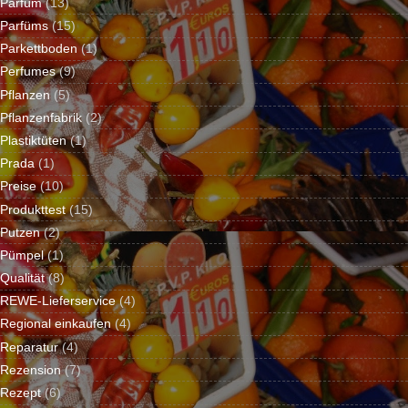
Parfüm
(13)
Parfüms
(15)
Parkettboden
(1)
Perfumes
(9)
Pflanzen
(5)
Pflanzenfabrik
(2)
Plastiktüten
(1)
Prada
(1)
Preise
(10)
Produkttest
(15)
Putzen
(2)
Pümpel
(1)
Qualität
(8)
REWE-Lieferservice
(4)
Regional einkaufen
(4)
Reparatur
(4)
Rezension
(7)
Rezept
(6)