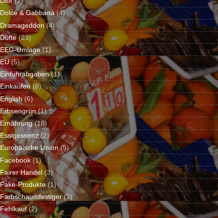
Dior
(2)
Dolce & Gabbana
(4)
Dramageddon
(4)
Düfte
(23)
EEG-Umlage
(1)
EU
(5)
Einfuhrabgaben
(1)
Einkaufen
(6)
English
(6)
Erbsengrün
(1)
Ernährung
(18)
Essigessenz
(2)
Europäische Union
(5)
Facebook
(1)
Fairer Handel
(3)
Fake-Produkte
(1)
Farbschaumfestiger
(1)
Fehlkauf
(2)