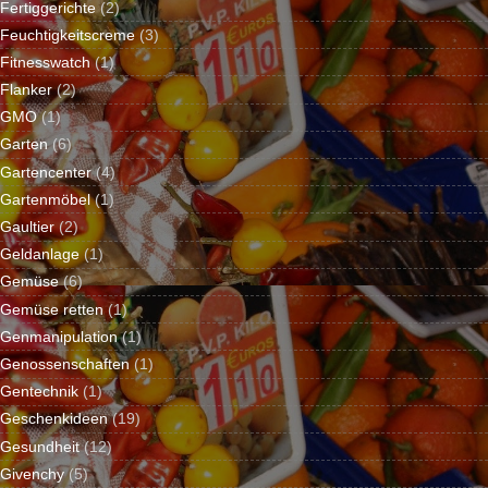
Fertiggerichte
(2)
Feuchtigkeitscreme
(3)
Fitnesswatch
(1)
Flanker
(2)
GMO
(1)
Garten
(6)
Gartencenter
(4)
Gartenmöbel
(1)
Gaultier
(2)
Geldanlage
(1)
Gemüse
(6)
Gemüse retten
(1)
Genmanipulation
(1)
Genossenschaften
(1)
Gentechnik
(1)
Geschenkideen
(19)
Gesundheit
(12)
Givenchy
(5)