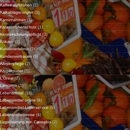
Kaffee aufbrühen
(1)
Kalkablagerungen
(1)
Kaminrahmen
(1)
Katastrophenschutz
(1)
Kennzeichnungspflicht
(3)
Kräuter
(1)
Kundenerlebnis
(24)
Kundenvertrauen
(9)
Körperpflege
(2)
Körperpuder
(1)
L'Oreal
(2)
Lancome
(1)
Lebensmittel
(19)
Lebensmittel online
(6)
Lebensmittel-Lieferservice
(5)
Lebensmittelpreise
(5)
Legalisierung von Cannabis
(2)
Localvore
(1)