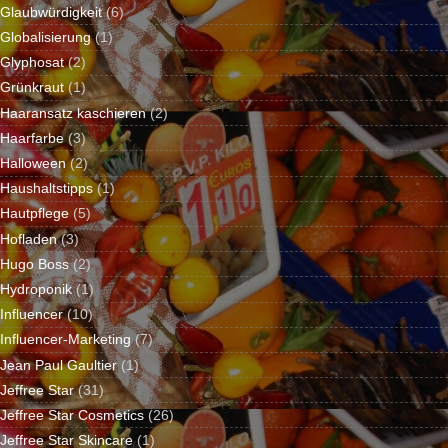
Glaubwürdigkeit
(6)
Globalisierung
(1)
Glyphosat
(2)
Grünkraut
(1)
Haaransatz kaschieren
(2)
Haarfarbe
(3)
Halloween
(2)
Haushaltstipps
(1)
Hautpflege
(5)
Hofladen
(3)
Hugo Boss
(2)
Hydroponik
(1)
Influencer
(10)
Influencer-Marketing
(7)
Jean Paul Gaultier
(1)
Jeffree Star
(31)
Jeffree Star Cosmetics
(26)
Jeffree Star Skincare
(1)