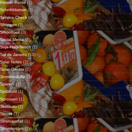
Riester-Rente
(1)
Schnittblumen
(3)
Service-Check
(4)
Shoppen
(3)
Smoothies
(3)
Social Media
(8)
Soja-Hackfleisch
(1)
Sol de Janeiro
(10)
Solar Notes
(2)
Solar-Geräte
(1)
Sommerdüfte
(3)
Sparen.
(1)
Spitzkohl
(1)
Sprossen
(1)
Stattauto
(1)
Steuer
(1)
Stromausfall
(1)
Stromkosten
(2)