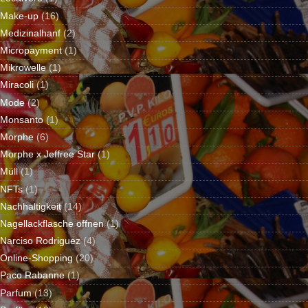
Make-up
(16)
Medizinalhanf
(2)
Micropayment
(1)
Mikrowelle
(1)
Miracoli
(1)
Mode
(2)
Monsanto
(1)
Morphe
(6)
Morphe x Jeffree Star
(1)
Müll
(1)
NFTs
(1)
Nachhaltigkeit
(14)
Nagellackflasche öffnen
(1)
Narciso Rodriguez
(4)
Online-Shopping
(20)
Paco Rabanne
(1)
Parfum
(13)