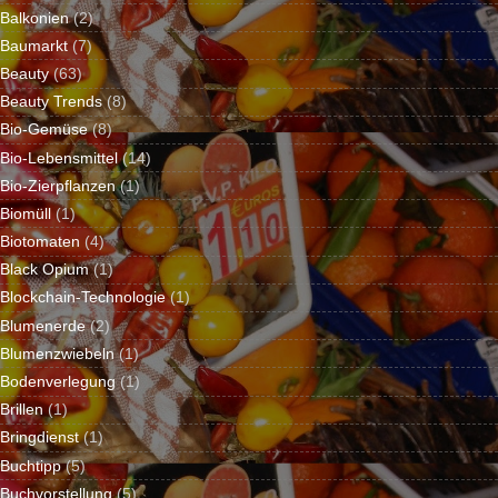
Balkonien
(2)
Baumarkt
(7)
Beauty
(63)
Beauty Trends
(8)
Bio-Gemüse
(8)
Bio-Lebensmittel
(14)
Bio-Zierpflanzen
(1)
Biomüll
(1)
Biotomaten
(4)
Black Opium
(1)
Blockchain-Technologie
(1)
Blumenerde
(2)
Blumenzwiebeln
(1)
Bodenverlegung
(1)
Brillen
(1)
Bringdienst
(1)
Buchtipp
(5)
Buchvorstellung
(5)