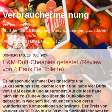
Verbrauchermeinung
Verbraucher-Blog:
Eva Schumann
teilt Erfahrungen, Wünsche, Meinungen - ganz subjektiv!
Ein Projekt von
tinto.de
IMPRESSUM | DATENSCHUTZ
DONNERSTAG, 18. JULI 2024
H&M Duft-Cheapies getestet (Review
von 4 Eaux De Toilette)
Es müssen nicht immer Designerdüfte und
Luxusparfums sein, dachte ich mir und habe vier Düfte
von H&M gekauft und ausprobiert. Auf die Idee hatte
mich ein YouTube-Video über die Duftkollektion
gebracht, in welchem die Influencerin von deren
wunderbaren Kompositionen schwärmte. Der Preis von
weniger als 10 Euro (für je 30 ml im Sprühfläschchen) ist