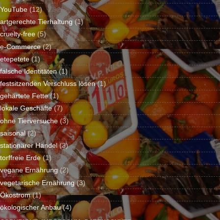
YouTube
(12)
artgerechte Tierhaltung
(1)
cruelty-free
(5)
e-Commerce
(2)
etepetete
(1)
falsche Identitäten
(1)
festsitzenden Verschluss lösen
(1)
gehärtete Fette
(1)
lokale Geschäfte
(7)
ohne Tierversuche
(3)
saisonal
(2)
stationärer Handel
(3)
torffreie Erde
(1)
vegane Ernährung
(2)
vegetarische Ernährung
(3)
Ökostrom
(1)
ökologischer Anbau
(4)