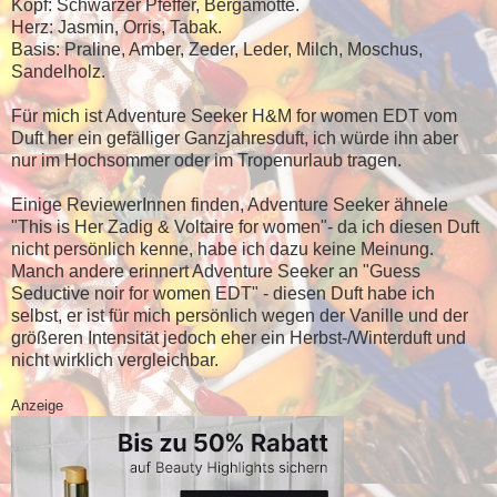
Kopf: Schwarzer Pfeffer, Bergamotte.
Herz: Jasmin, Orris, Tabak.
Basis: Praline, Amber, Zeder, Leder, Milch, Moschus,
Sandelholz.
Für mich ist Adventure Seeker H&M for women EDT vom
Duft her ein gefälliger Ganzjahresduft, ich würde ihn aber
nur im Hochsommer oder im Tropenurlaub tragen.
Einige ReviewerInnen finden, Adventure Seeker ähnele
"This is Her Zadig & Voltaire for women"- da ich diesen Duft
nicht persönlich kenne, habe ich dazu keine Meinung.
Manch andere erinnert Adventure Seeker an "Guess
Seductive noir for women EDT" - diesen Duft habe ich
selbst, er ist für mich persönlich wegen der Vanille und der
größeren Intensität jedoch eher ein Herbst-/Winterduft und
nicht wirklich vergleichbar.
Anzeige